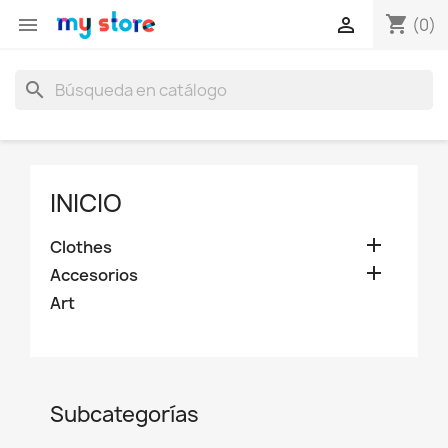
shopping_cart


(0)
search
INICIO

Clothes

Accesorios
Art
Subcategorías