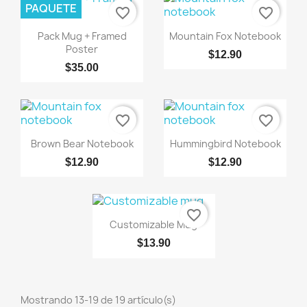
PAQUETE
favorite_border
favorite_border
Vista rápida
Vista rápida


Pack Mug + Framed
Mountain Fox Notebook
Poster
$12.90
$35.00
favorite_border
favorite_border
Vista rápida
Vista rápida


Brown Bear Notebook
Hummingbird Notebook
$12.90
$12.90
favorite_border
Vista rápida

Customizable Mug
$13.90
Mostrando 13-19 de 19 artículo(s)