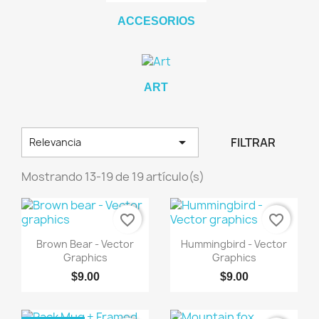
ACCESORIOS
ART

FILTRAR
Relevancia
×
Crear lista de deseos
Mostrando 13-19 de 19 artículo(s)
Nombre de la lista de deseos
favorite_border
favorite_border
Vista rápida
Vista rápida


Brown Bear - Vector
Hummingbird - Vector
Graphics
Graphics
Cancelar
Crear lista de deseos
$9.00
$9.00