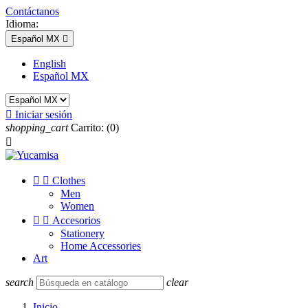
Contáctanos
Idioma:
Español MX

English
Español MX

Iniciar sesión
shopping_cart
Carrito:
(0)



Clothes
Men
Women


Accesorios
Stationery
Home Accessories
Art
search
clear
Inicio